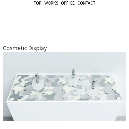
Skip
TOP
WORKS
OFFICE
CONTACT
to
content
Cosmetic Display I
投
稿
ナ
ビ