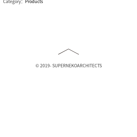
Category：
Products
ゲ
ー
シ
ョ
ン
© 2019- SUPERNEKOARCHITECTS